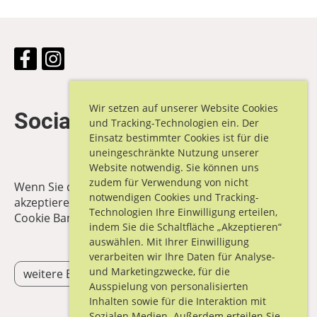
Wir setzen auf unserer Website Cookies
Social Media Wall
und Tracking-Technologien ein. Der
Einsatz bestimmter Cookies ist für die
uneingeschränkte Nutzung unserer
Website notwendig. Sie können uns
zudem für Verwendung von nicht
Wenn Sie die Socal Media Wall sehen möchten,
notwendigen Cookies und Tracking-
akzeptieren Sie bitte unten rechts den Consent im
Technologien Ihre Einwilligung erteilen,
Cookie Banner.
indem Sie die Schaltfläche „Akzeptieren“
auswählen. Mit Ihrer Einwilligung
verarbeiten wir Ihre Daten für Analyse-
und Marketingzwecke, für die
weitere Einträge Social Media
Ausspielung von personalisierten
Inhalten sowie für die Interaktion mit
Sozialen Medien. Außerdem erteilen Sie